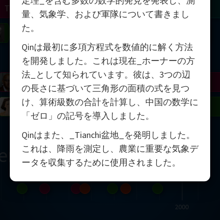
定理_を含む多数の数学的発見を発表し、測
Turing
Tao
量、気象学、および軍隊について書きまし
た。
on
Gardner
Serre
Uhlenbeck
Bourgain
Mirzakhani
Qinは最初に多項方程式を数値的に解く方法
Mandelbrot
を開発しました。これは現在_ホーナーの方
法_として知られています。彼は、3つの辺
Blackwell
Penrose
の長さに基づいて三角形の面積の式を見つ
け、算術級数の合計を計算し、中国の数学に
del
Robinson
Easley
Matiyasevich
Avila
「ゼロ」の記号を導入しました。
Qinはまた、_Tianchi盆地_を発明しました。
これは、降雨を測定し、農業に重要な気象デ
ern
ータを収集するために使用されました。
2000