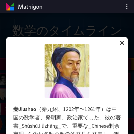
数学のタイムライン
il
Nash
Grothendieck
Cohen
Conway
Thurston
Shamir
Wiles
Daubechies
Zhang
Viazovska
 Neumann
Johnson
mogorov
Lorenz
right
Erdős
秦Jiushao
（秦九紹、1202年〜1261年）は中
国の数学者、発明家、政治家でした。彼の著
Chern
Wilkins
Langlands
Yau
Perelman
書_ShùshūJiǔzhāng_で、重要な_Chinese剰余