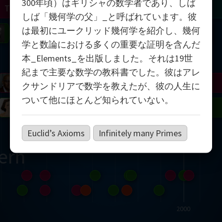
300年頃）はギリシャの数学者であり、しば
Turing
Tao
しば「幾何学の父」_と呼ばれています。彼
は最初にユークリッド幾何学を紹介し、幾何
on
Gardner
Serre
Uhlenbeck
Bourgain
Mirzakhani
学と数論における多くの重要な証明を含んだ
Mandelbrot
本_Elements_を出版しました。それは19世
紀まで主要な数学の教科書でした。彼はアレ
Blackwell
Penrose
クサンドリアで数学を教えたが、彼の人生に
ついて他にほとんど知られていない。
del
Robinson
Easley
Matiyasevich
Avila
Euclid’s Axioms
Infinitely many Primes
ern
2000