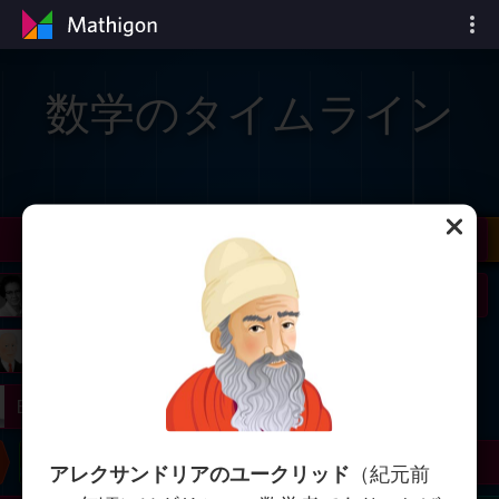
数学のタイムライン
il
Nash
Grothendieck
Cohen
Conway
Thurston
Shamir
Wiles
Daubechies
Zhang
Viazovska
 Neumann
Johnson
mogorov
Lorenz
right
Erdős
Chern
Wilkins
Langlands
Yau
Perelman
アレクサンドリアのユークリッド
（紀元前