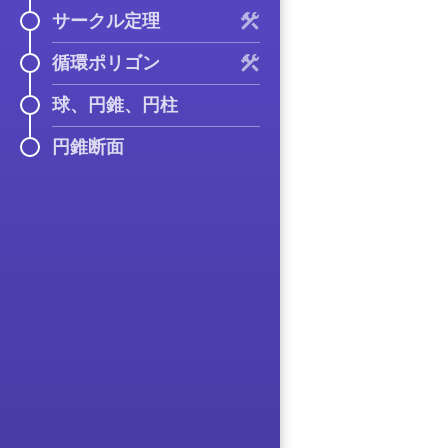
サークル定理
循環ポリゴン
球、円錐、円柱
円錐断面
度
弧の長さまたは扇形
ここでは、スウェネ
???
での対応する角度を
オベリスクを見るこ
2
π
弧長
=
2
π
接井戸に落ちますが
中心角
1
π
2
π
り、影を落とします
=
B
円弧、扇形、および
古代ギリシャのほと