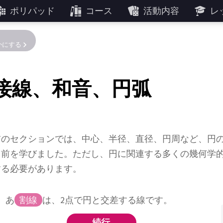
ポリパッド
コース
活動内容
レ
かにする
接線、和音、円弧
前のセクションでは、中心、半径、直径、円周など、円
名前を学びました。ただし、円に関連する多くの幾何学
する必要があります。
あ
割線
は、2点で円と交差する線です。
続行