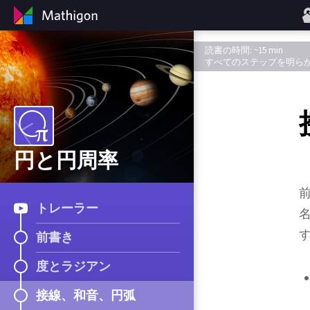
読書の時間: ~15 min
すべてのステップを明ら
円と円周率
トレーラー
前書き
度とラジアン
接線、和音、円弧