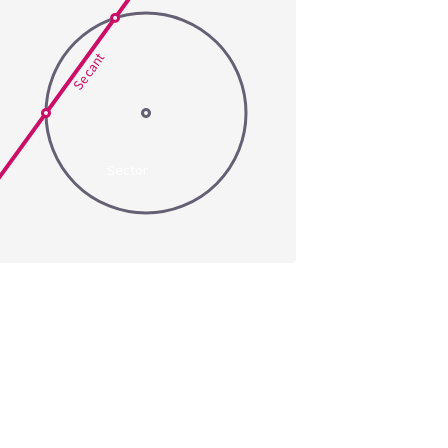
Secant
Sector
一部です
クター
は
 area
×
トルなどの現代の
c