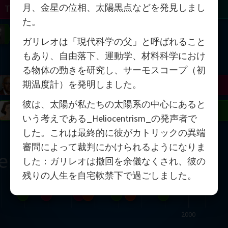
月、金星の位相、太陽黒点などを発見しまし
Turing
Tao
た。
on
Gardner
Serre
Uhlenbeck
Bourgain
Mirzakhani
ガリレオは「現代科学の父」と呼ばれること
もあり、自由落下、運動学、材料科学におけ
Mandelbrot
る物体の動きを研究し、サーモスコープ（初
期温度計）を発明しました。
Blackwell
Penrose
彼は、太陽が私たちの太陽系の中心にあると
del
Robinson
Easley
Matiyasevich
Avila
いう考えである_Heliocentrism_の発声者で
した。これは最終的に彼がカトリックの異端
審問によって裁判にかけられるようになりま
ern
した：ガリレオは撤回を余儀なくされ、彼の
残りの人生を自宅軟禁下で過ごしました。
2000