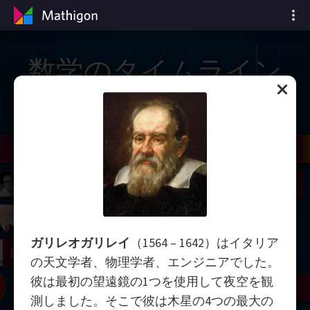
数学のタイムライン
il
Nash
Grothendieck
Cohen
Conway
Thurston
Shamir
Wiles
Daubechies
Zhang
Viazovska
 Neumann
Johnson
mogorov
Lorenz
ガリレオガリレイ
（1564 – 1642）はイタリア
right
Erdős
の天文学者、物理学者、エンジニアでした。
彼は最初の望遠鏡の1つを使用して夜空を観
Chern
Wilkins
Langlands
Yau
Perelman
測しました。そこで彼は木星の4つの最大の