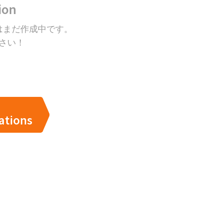
ion
はまだ作成中です。
さい！
ations