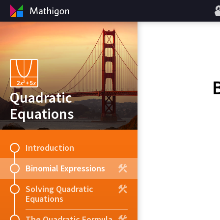
Quadratic
Equations
Introduction
Binomial Expressions
Solving Quadratic
Equations
The Quadratic Formula